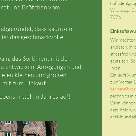
hofladen@vog
 Brot und Brötchen vom
Whatsapp: 0
7376
 abgerundet, dass kaum ein
Einkaufs(wu
 ist das geschmackvolle
Wir möchten
anbieten, Ihr
stressfrei wi
am, das Sortiment mit den
gestalten! Se
u entwickeln, Anregungen und
Ihren
elen kleinen und großen
Einkaufs(wuns
zum Vortag 1
 mit zum Einkauf.
barbara@vogl
ebensmittel im Jahreslauf!
packen es in 
Dann können 
dazu holen, 
gefällt und all