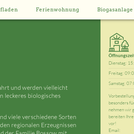
fladen
Ferienwohnung
Biogasanlage
Öffnungszei
Dienstag: 15
Freitag: 09:
Samstag: 07:
fahrt und werden vielleicht
in leckeres biologisches
Vorbestellun
besonders für
nehmen wir g
und viele verschiedene Sorten
bereiten Ihre
vor!
 den regionalen Erzeugnissen
Email:
d der Familie Bossow mit