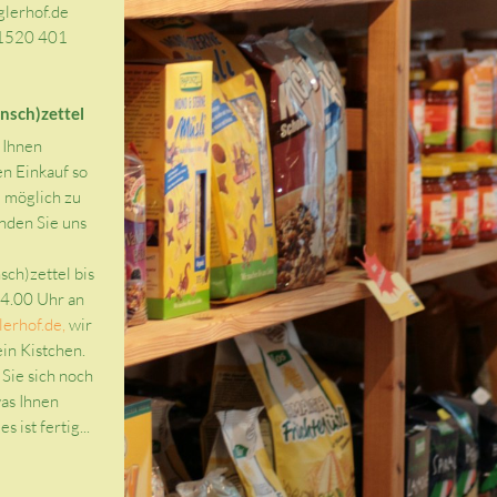
lerhof.de
1520 401
nsch)zettel
 Ihnen
en Einkauf so
e möglich zu
nden Sie uns
ch)zettel bis
4.00 Uhr an
erhof.de,
wir
ein Kistchen.
Sie sich noch
was Ihnen
es ist fertig...